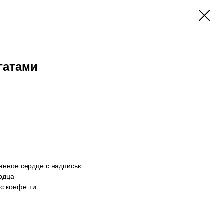
гатами
анное сердце с надписью
рдца
с конфетти