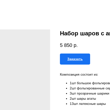
Набор шаров с а
5 850
р.
Заказать
Композиция состоит из:
1шт большое фольгиров
2шт фольгированные се
3шт прозрачные шарики 
2шт шары агаты
13шт латексные шары