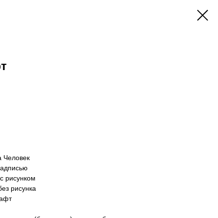
т
а Человек
надписью
 с рисунком
без рисунка
рафт