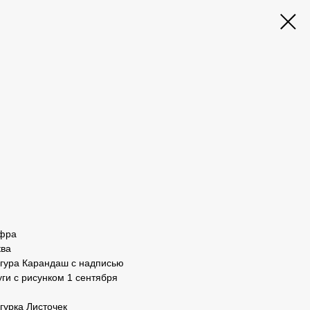
ифра
ква
гура Карандаш с надписью
ги с рисунком 1 сентября
гурка Листочек